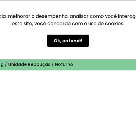
ia, melhorar o desempenho, analisar como você interage 
este site, você concorda com o uso de cookies.
Ok, entendi!
ade Rebouças / Noturno
ng / Unidade Rebouças / Noturno