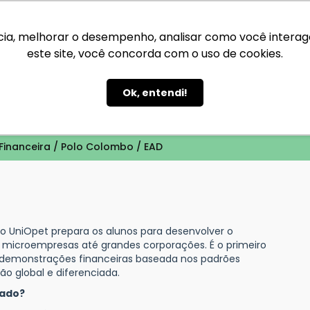
ia, melhorar o desempenho, analisar como você interage 
este site, você concorda com o uso de cookies.
Ok, entendi!
 / Polo Colombo / EAD
inanceira / Polo Colombo / EAD
o UniOpet prepara os alunos para desenvolver o
 microempresas até grandes corporações. É o primeiro
 demonstrações financeiras baseada nos padrões
 global e diferenciada.
cado?